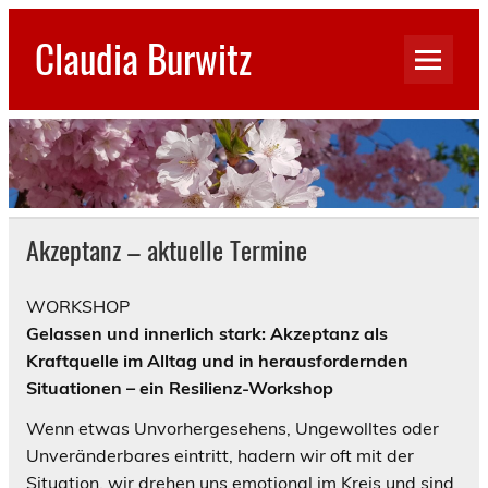
Skip
to
Claudia Burwitz
content
Akzeptanz – aktuelle Termine
WORKSHOP
Gelassen und innerlich stark: Akzeptanz als
Kraftquelle im Alltag und in herausfordernden
Situationen – ein Resilienz-Workshop
Wenn etwas Unvorhergesehens, Ungewolltes oder
Unveränderbares eintritt, hadern wir oft mit der
Situation, wir drehen uns emotional im Kreis und sind