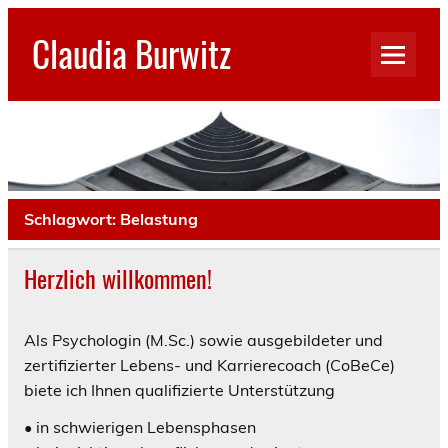
Skip
to
Claudia Burwitz
content
Schlagwort:
Belastung
Herzlich willkommen!
Als Psychologin (M.Sc.) sowie ausgebildeter und
zertifizierter Lebens- und Karrierecoach (CoBeCe)
biete ich Ihnen qualifizierte Unterstützung
• in schwierigen Lebensphasen