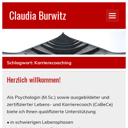
Skip
to
Claudia Burwitz
content
Schlagwort:
Karrierecoaching
Herzlich willkommen!
Als Psychologin (M.Sc.) sowie ausgebildeter und
zertifizierter Lebens- und Karrierecoach (CoBeCe)
biete ich Ihnen qualifizierte Unterstützung
• in schwierigen Lebensphasen